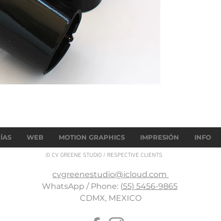
ÍAS
WEB
MOTION GRAPHICS
IMPRESIÓN
INFO
© CV GREENE STUDIO / RESPECTIVE CLIENTS
cvgreenestudio@icloud.com
WhatsApp / Phone: (
55) 5456-9865
CDMX, MEXICO