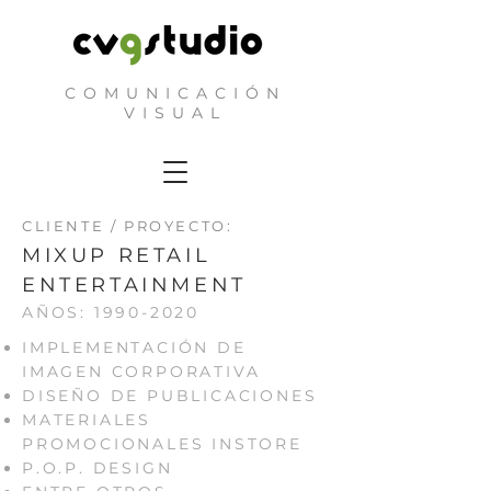
COMUNICACIÓN
VISUAL
CLIENTE / PROYECTO:
MIXUP RETAIL
ENTERTAINMENT
AÑOS:
1990-2020
IMPLEMENTACIÓN DE
IMAGEN CORPORATIVA
DISEÑO DE PUBLICACIONES
MATERIALES
PROMOCIONALES INSTORE
P.O.P. DESIGN