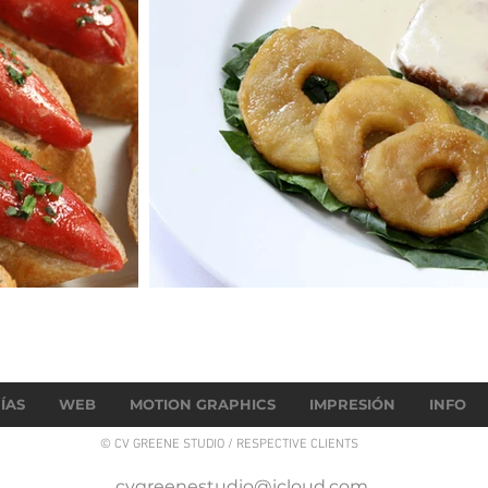
ÍAS
WEB
MOTION GRAPHICS
IMPRESIÓN
INFO
© CV GREENE STUDIO / RESPECTIVE CLIENTS
cvgreenestudio@icloud.com